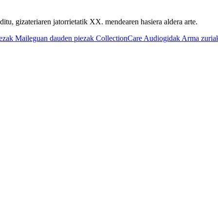
u, gizateriaren jatorrietatik XX. mendearen hasiera aldera arte.
iezak
Maileguan dauden piezak
CollectionCare
Audiogidak
Arma zuria