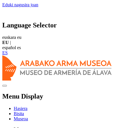
Eduki nagusira joan
Language Selector
euskara
eu
EU
|
español
es
ES
Menu Display
Hasiera
Bisita
Museoa