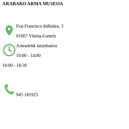
ARABAKO ARMA MUSEOA
Frai Francisco ibilbidea, 3
01007 Vitoria-Gasteiz
Asteartetik larunbatera
10:00 - 14:00
16:00 - 18:30
945 181925