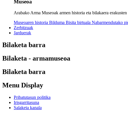
Museoa
Arabako Arma Museoak armen historia eta bilakaera erakusten dit
Museoaren historia
Bilduma
Bisita birtuala
Nabarmendutako p
Zerbitzuak
Jarduerak
Bilaketa barra
Bilaketa - armamuseoa
Bilaketa barra
Menu Display
Pribatutasun politika
Irisgarritasuna
Salaketa kanala