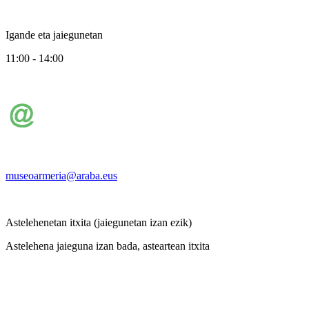
Igande eta jaiegunetan
11:00 - 14:00
museoarmeria@araba.eus
Astelehenetan itxita (jaiegunetan izan ezik)
Astelehena jaieguna izan bada, asteartean itxita