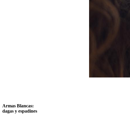
Armas Blancas:
dagas y espadines