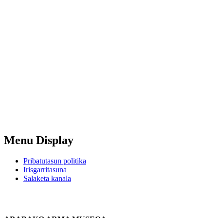
Menu Display
Pribatutasun politika
Irisgarritasuna
Salaketa kanala