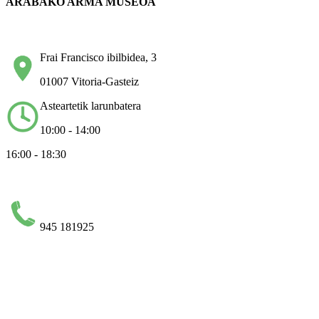
ARABAKO ARMA MUSEOA
Frai Francisco ibilbidea, 3
01007 Vitoria-Gasteiz
Asteartetik larunbatera
10:00 - 14:00
16:00 - 18:30
945 181925