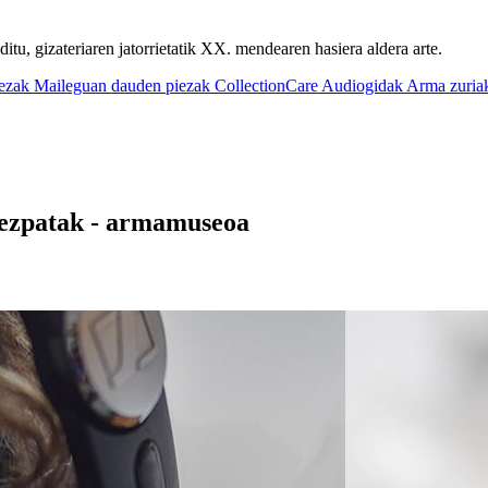
u, gizateriaren jatorrietatik XX. mendearen hasiera aldera arte.
iezak
Maileguan dauden piezak
CollectionCare
Audiogidak
Arma zuria
 ezpatak - armamuseoa