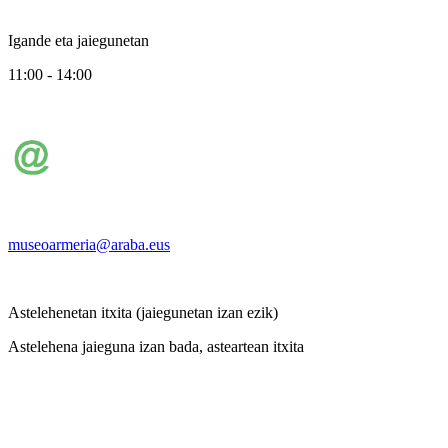
Igande eta jaiegunetan
11:00 - 14:00
museoarmeria@araba.eus
Astelehenetan itxita (jaiegunetan izan ezik)
Astelehena jaieguna izan bada, asteartean itxita