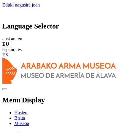
Eduki nagusira joan
Language Selector
euskara
eu
EU
|
español
es
ES
Menu Display
Hasiera
Bisita
Museoa