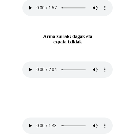
Arma zuriak: dagak eta
ezpata txikiak