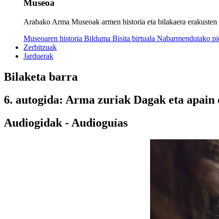
Museoa
Arabako Arma Museoak armen historia eta bilakaera erakusten dit
Museoaren historia
Bilduma
Bisita birtuala
Nabarmendutako p
Zerbitzuak
Jarduerak
Bilaketa barra
6. autogida: Arma zuriak Dagak eta apain
Audiogidak - Audioguías