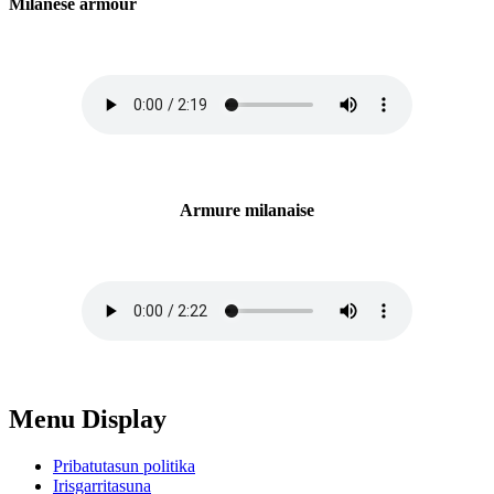
Milanese armour
Armure milanaise
Menu Display
Pribatutasun politika
Irisgarritasuna