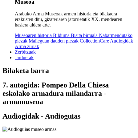
Museoa
Arabako Arma Museoak armen historia eta bilakaera
erakusten ditu, gizateriaren jatorrietatik XX. mendearen
hasiera aldera arte.
Museoaren historia
Bilduma
Bisita birtuala
Nabarmendutako
piezak
Maileguan dauden piezak
CollectionCare
Audiogidak
Arma zuriak
Zerbitzuak
Jarduerak
Bilaketa barra
7. autogida: Pompeo Della Chiesa
eskolako armadura milandarra -
armamuseoa
Audiogidak - Audioguías