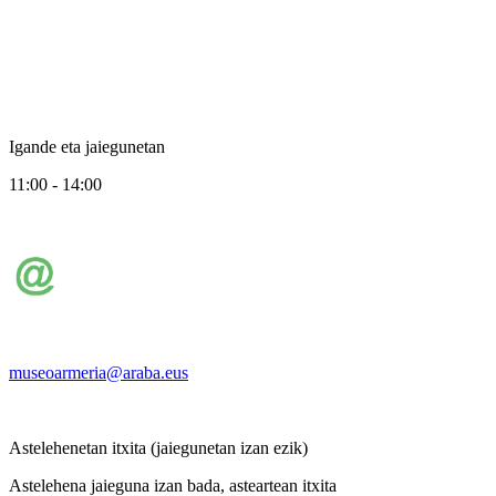
Igande eta jaiegunetan
11:00 - 14:00
museoarmeria@araba.eus
Astelehenetan itxita (jaiegunetan izan ezik)
Astelehena jaieguna izan bada, asteartean itxita