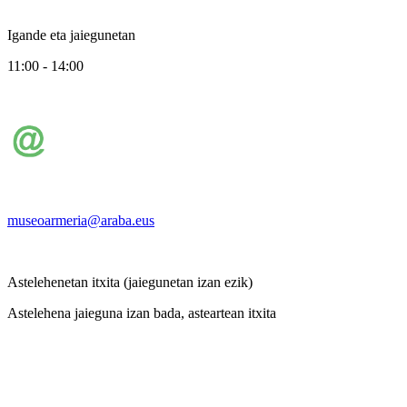
Igande eta jaiegunetan
11:00 - 14:00
museoarmeria@araba.eus
Astelehenetan itxita (jaiegunetan izan ezik)
Astelehena jaieguna izan bada, asteartean itxita