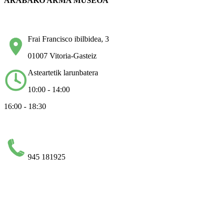
ARABAKO ARMA MUSEOA
Frai Francisco ibilbidea, 3
01007 Vitoria-Gasteiz
Asteartetik larunbatera
10:00 - 14:00
16:00 - 18:30
945 181925