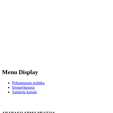
Menu Display
Pribatutasun politika
Irisgarritasuna
Salaketa kanala