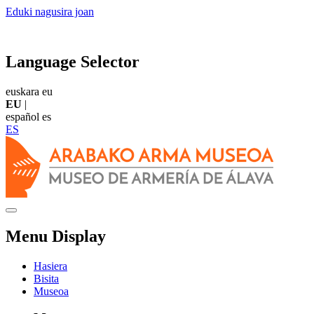
Eduki nagusira joan
Language Selector
euskara
eu
EU
|
español
es
ES
Menu Display
Hasiera
Bisita
Museoa