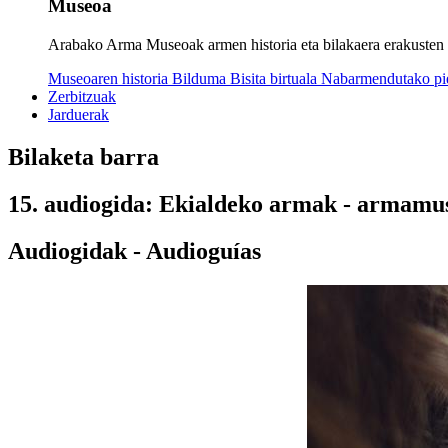
Museoa
Arabako Arma Museoak armen historia eta bilakaera erakusten dit
Museoaren historia
Bilduma
Bisita birtuala
Nabarmendutako p
Zerbitzuak
Jarduerak
Bilaketa barra
15. audiogida: Ekialdeko armak - armamu
Audiogidak - Audioguías