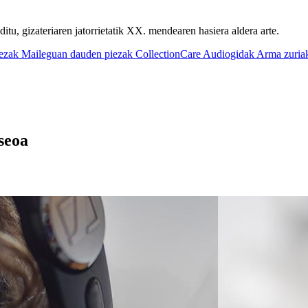
u, gizateriaren jatorrietatik XX. mendearen hasiera aldera arte.
iezak
Maileguan dauden piezak
CollectionCare
Audiogidak
Arma zuria
seoa