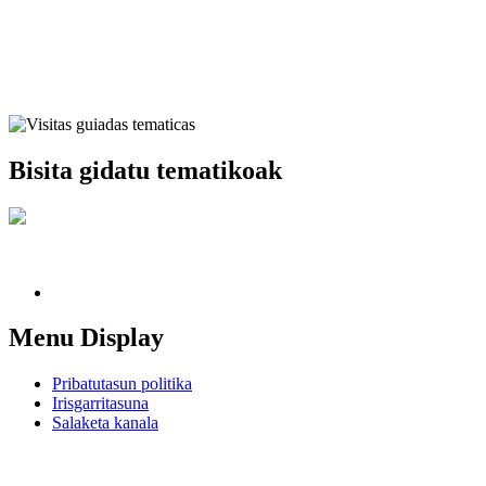
Bisita gidatu tematikoak
Menu Display
Pribatutasun politika
Irisgarritasuna
Salaketa kanala