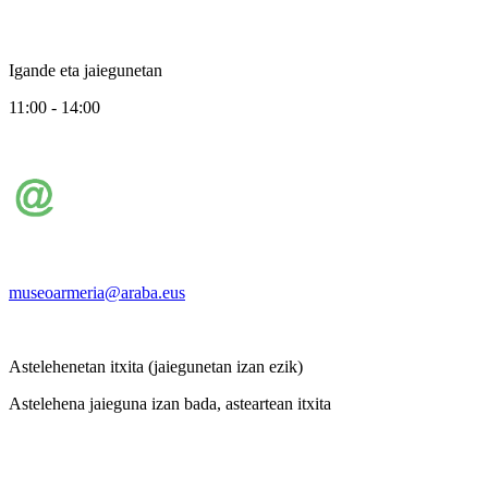
Igande eta jaiegunetan
11:00 - 14:00
museoarmeria@araba.eus
Astelehenetan itxita (jaiegunetan izan ezik)
Astelehena jaieguna izan bada, asteartean itxita