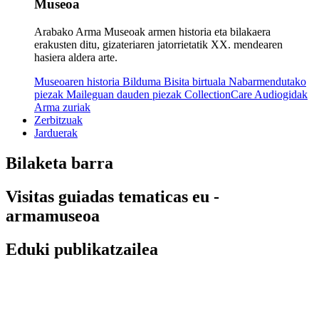
Museoa
Arabako Arma Museoak armen historia eta bilakaera
erakusten ditu, gizateriaren jatorrietatik XX. mendearen
hasiera aldera arte.
Museoaren historia
Bilduma
Bisita birtuala
Nabarmendutako
piezak
Maileguan dauden piezak
CollectionCare
Audiogidak
Arma zuriak
Zerbitzuak
Jarduerak
Bilaketa barra
Visitas guiadas tematicas eu -
armamuseoa
Eduki publikatzailea