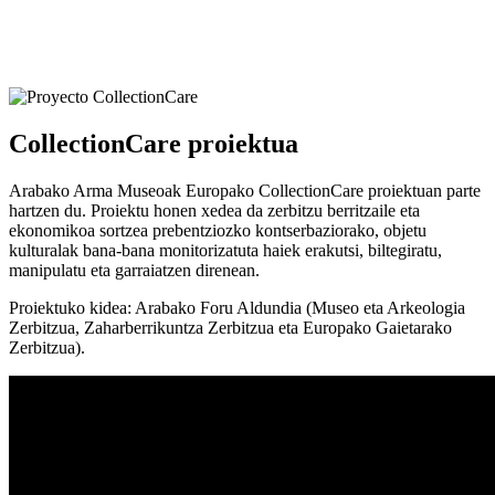
CollectionCare proiektua
Arabako Arma Museoak Europako CollectionCare proiektuan parte
hartzen du. Proiektu honen xedea da zerbitzu berritzaile eta
ekonomikoa sortzea prebentziozko kontserbaziorako, objetu
kulturalak bana-bana monitorizatuta haiek erakutsi, biltegiratu,
manipulatu eta garraiatzen direnean.
Proiektuko kidea: Arabako Foru Aldundia (Museo eta Arkeologia
Zerbitzua, Zaharberrikuntza Zerbitzua eta Europako Gaietarako
Zerbitzua).