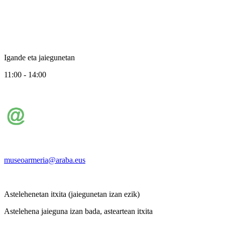
Igande eta jaiegunetan
11:00 - 14:00
museoarmeria@araba.eus
Astelehenetan itxita (jaiegunetan izan ezik)
Astelehena jaieguna izan bada, asteartean itxita