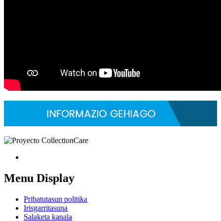
Menu Display
Pribatutasun politika
Irisgarritasuna
Salaketa kanala