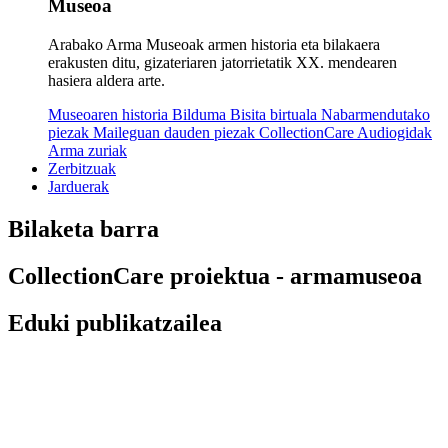
Museoa
Arabako Arma Museoak armen historia eta bilakaera
erakusten ditu, gizateriaren jatorrietatik XX. mendearen
hasiera aldera arte.
Museoaren historia
Bilduma
Bisita birtuala
Nabarmendutako
piezak
Maileguan dauden piezak
CollectionCare
Audiogidak
Arma zuriak
Zerbitzuak
Jarduerak
Bilaketa barra
CollectionCare proiektua - armamuseoa
Eduki publikatzailea