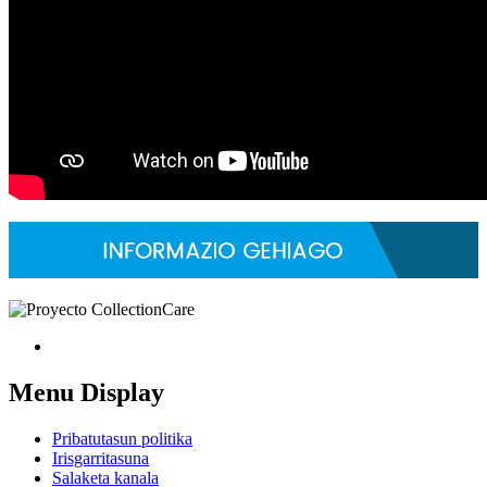
Menu Display
Pribatutasun politika
Irisgarritasuna
Salaketa kanala