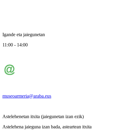
Igande eta jaiegunetan
11:00 - 14:00
museoarmeria@araba.eus
Astelehenetan itxita (jaiegunetan izan ezik)
Astelehena jaieguna izan bada, asteartean itxita