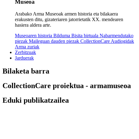
Museoa
Arabako Arma Museoak armen historia eta bilakaera
erakusten ditu, gizateriaren jatorrietatik XX. mendearen
hasiera aldera arte.
Museoaren historia
Bilduma
Bisita birtuala
Nabarmendutako
piezak
Maileguan dauden piezak
CollectionCare
Audiogidak
Arma zuriak
Zerbitzuak
Jarduerak
Bilaketa barra
CollectionCare proiektua - armamuseoa
Eduki publikatzailea