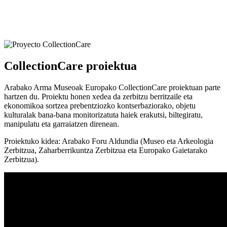
CollectionCare proiektua
Arabako Arma Museoak Europako CollectionCare proiektuan parte
hartzen du. Proiektu honen xedea da zerbitzu berritzaile eta
ekonomikoa sortzea prebentziozko kontserbaziorako, objetu
kulturalak bana-bana monitorizatuta haiek erakutsi, biltegiratu,
manipulatu eta garraiatzen direnean.
Proiektuko kidea: Arabako Foru Aldundia (Museo eta Arkeologia
Zerbitzua, Zaharberrikuntza Zerbitzua eta Europako Gaietarako
Zerbitzua).