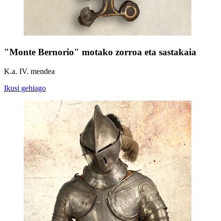
"Monte Bernorio" motako zorroa eta sastakaia
K.a. IV. mendea
Ikusi gehiago