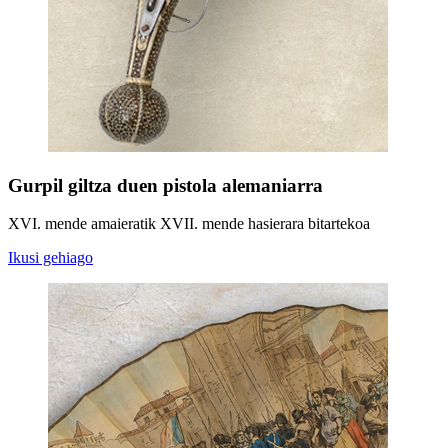
Gurpil giltza duen pistola alemaniarra
XVI. mende amaieratik XVII. mende hasierara bitartekoa
Ikusi gehiago