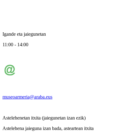
Igande eta jaiegunetan
11:00 - 14:00
museoarmeria@araba.eus
Astelehenetan itxita (jaiegunetan izan ezik)
Astelehena jaieguna izan bada, asteartean itxita