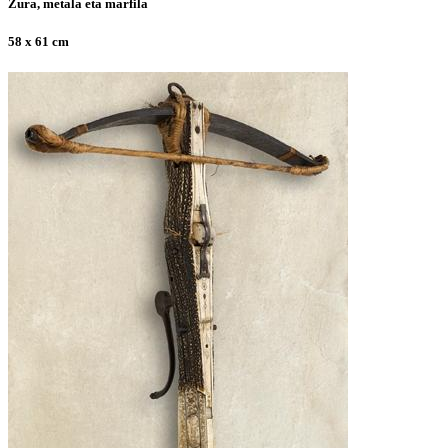
Zura, metala eta marfila
58 x 61 cm