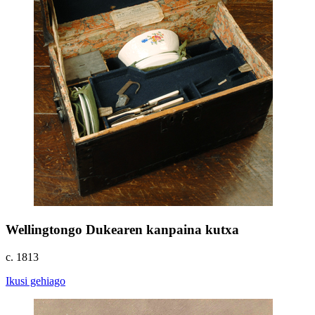
Wellingtongo Dukearen kanpaina kutxa
c. 1813
Ikusi gehiago