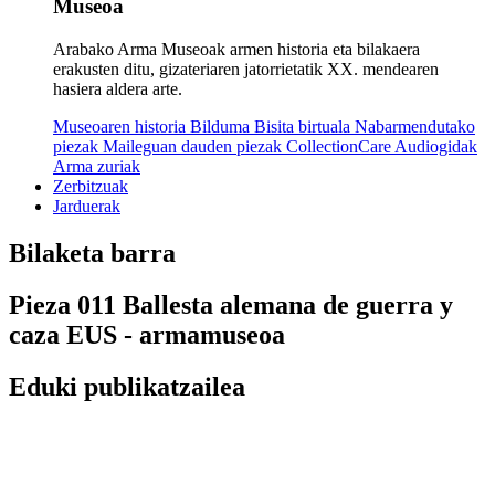
Museoa
Arabako Arma Museoak armen historia eta bilakaera
erakusten ditu, gizateriaren jatorrietatik XX. mendearen
hasiera aldera arte.
Museoaren historia
Bilduma
Bisita birtuala
Nabarmendutako
piezak
Maileguan dauden piezak
CollectionCare
Audiogidak
Arma zuriak
Zerbitzuak
Jarduerak
Bilaketa barra
Pieza 011 Ballesta alemana de guerra y
caza EUS - armamuseoa
Eduki publikatzailea