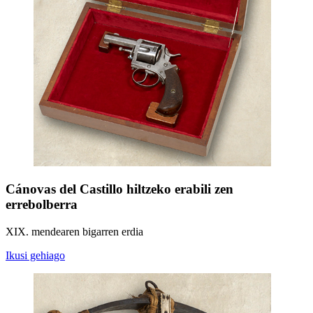
Cánovas del Castillo hiltzeko erabili zen
errebolberra
XIX. mendearen bigarren erdia
Ikusi gehiago