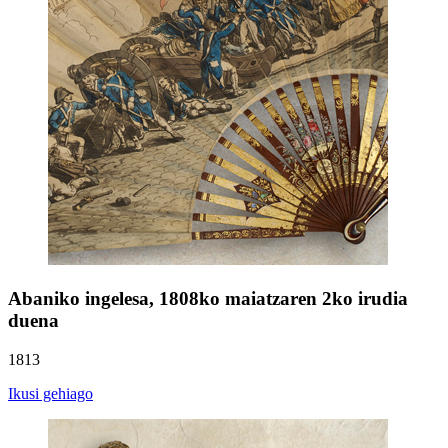
Abaniko ingelesa, 1808ko maiatzaren 2ko irudia
duena
1813
Ikusi gehiago