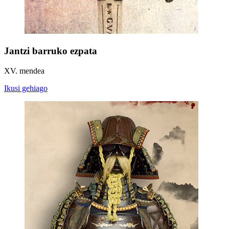
Jantzi barruko ezpata
XV. mendea
Ikusi gehiago