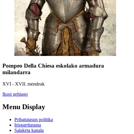
Pompeo Della Chiesa eskolako armadura
milandarra
XVI - XVII. mendeak
Ikusi gehiago
Menu Display
Pribatutasun politika
Irisgarritasuna
Salaketa kanala