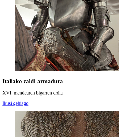
Italiako zaldi-armadura
XVI. mendearen bigarren erdia
Ikusi gehiago