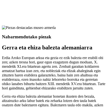
Nabarmendutako piezak
Gerra eta ehiza balezta alemaniarra
Erdia Aroko Europan arkua eta gezia ez ezik balezta ere erabili ohi
zen; azken tresna hori, gaur egun ezagutzen dugun moduan, X.
mendetik XI.era bitartean agertu zen. Zenbait garaitan koldarren
armatzat hartua izan zen, eta nobleziak eta elizak ahaleginak egin
zituzten haren erabilera galarazteko, baina hain zen ahaltsua eta
erabilerraza, ezen itsasoko nahiz lehorreko borroka eta gerretan
ohiko lanabes bihurtu baitzen XIII. mendetik XV.era bitartean. Tarte
hori gaindituta, gehienbat ehizarako erabiltzen jarraitu zuten.
Gerra eta ehiza balezta alemaniar honetan ikusten den bezala,
altzairuzko arku labur batek eta zeharka lotzen den taula batek
osatzen dute baleztaren egitura. Baleztaren taula edo makila, azken