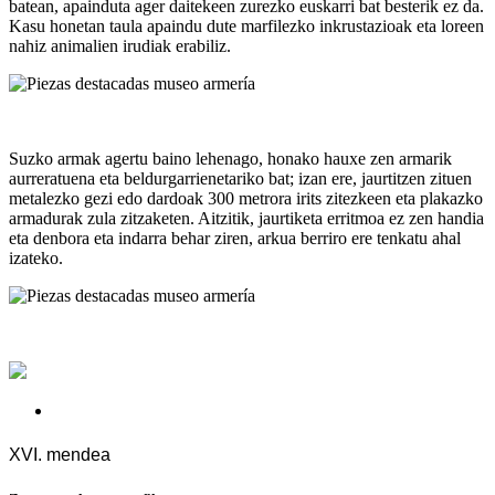
batean, apainduta ager daitekeen zurezko euskarri bat besterik ez da.
Kasu honetan taula apaindu dute marfilezko inkrustazioak eta loreen
nahiz animalien irudiak erabiliz.
Suzko armak agertu baino lehenago, honako hauxe zen armarik
aurreratuena eta beldurgarrienetariko bat; izan ere, jaurtitzen zituen
metalezko gezi edo dardoak 300 metrora irits zitezkeen eta plakazko
armadurak zula zitzaketen. Aitzitik, jaurtiketa erritmoa ez zen handia
eta denbora eta indarra behar ziren, arkua berriro ere tenkatu ahal
izateko.
XVI. mendea