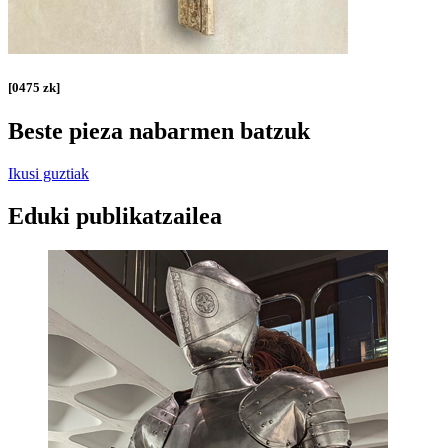
[0475 zk]
Beste pieza nabarmen batzuk
Ikusi guztiak
Eduki publikatzailea