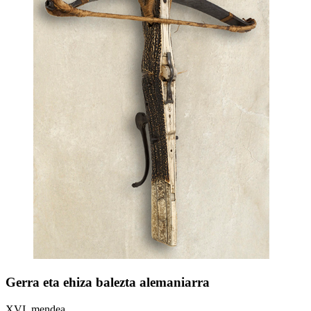
Gerra eta ehiza balezta alemaniarra
XVI. mendea