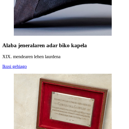
Alaba jeneralaren adar biko kapela
XIX. mendearen lehen laurdena
Ikusi gehiago