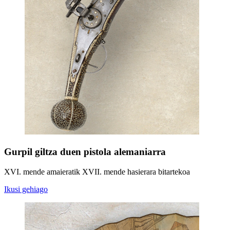
Gurpil giltza duen pistola alemaniarra
XVI. mende amaieratik XVII. mende hasierara bitartekoa
Ikusi gehiago