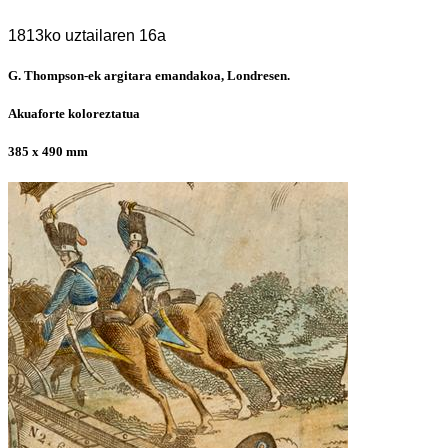
1813ko uztailaren 16a
G. Thompson-ek argitara emandakoa, Londresen.
Akuaforte koloreztatua
385 x 490 mm