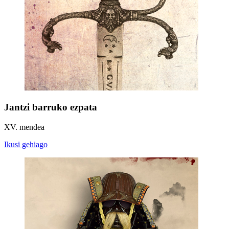
Jantzi barruko ezpata
XV. mendea
Ikusi gehiago