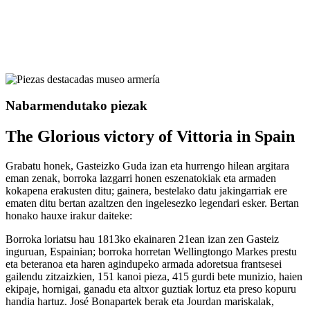
Nabarmendutako piezak
The Glorious victory of Vittoria in Spain
Grabatu honek, Gasteizko Guda izan eta hurrengo hilean argitara
eman zenak, borroka lazgarri honen eszenatokiak eta armaden
kokapena erakusten ditu; gainera, bestelako datu jakingarriak ere
ematen ditu bertan azaltzen den ingelesezko legendari esker. Bertan
honako hauxe irakur daiteke:
Borroka loriatsu hau 1813ko ekainaren 21ean izan zen Gasteiz
inguruan, Espainian; borroka horretan Wellingtongo Markes prestu
eta beteranoa eta haren agindupeko armada adoretsua frantsesei
gailendu zitzaizkien, 151 kanoi pieza, 415 gurdi bete munizio, haien
ekipaje, hornigai, ganadu eta altxor guztiak lortuz eta preso kopuru
handia hartuz. José Bonapartek berak eta Jourdan mariskalak,