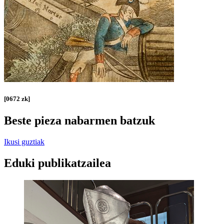
[0672 zk]
Beste pieza nabarmen batzuk
Ikusi guztiak
Eduki publikatzailea