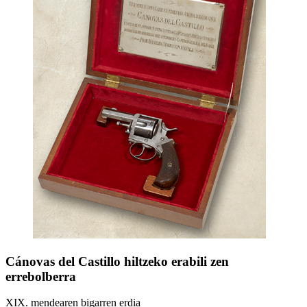
Cánovas del Castillo hiltzeko erabili zen
errebolberra
XIX. mendearen bigarren erdia