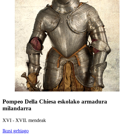
Pompeo Della Chiesa eskolako armadura
milandarra
XVI - XVII. mendeak
Ikusi gehiago