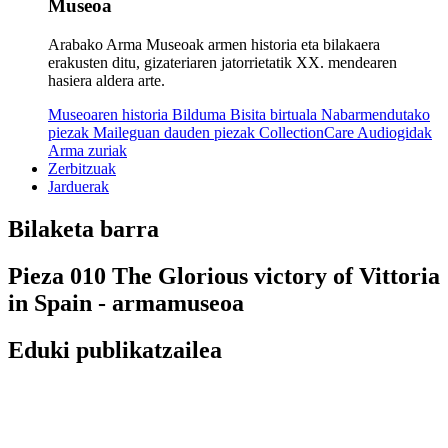
Museoa
Arabako Arma Museoak armen historia eta bilakaera
erakusten ditu, gizateriaren jatorrietatik XX. mendearen
hasiera aldera arte.
Museoaren historia
Bilduma
Bisita birtuala
Nabarmendutako
piezak
Maileguan dauden piezak
CollectionCare
Audiogidak
Arma zuriak
Zerbitzuak
Jarduerak
Bilaketa barra
Pieza 010 The Glorious victory of Vittoria
in Spain - armamuseoa
Eduki publikatzailea