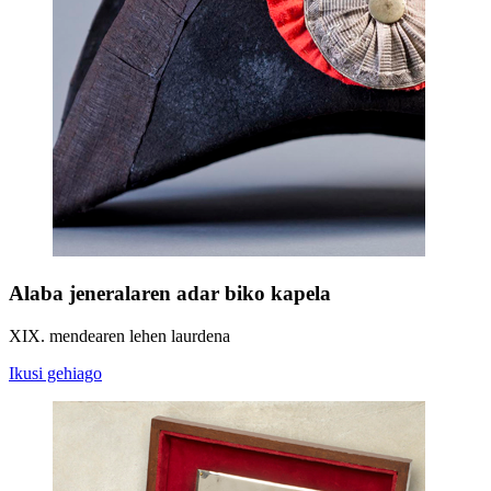
Alaba jeneralaren adar biko kapela
XIX. mendearen lehen laurdena
Ikusi gehiago