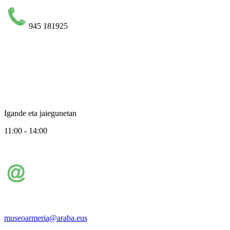
945 181925
Igande eta jaiegunetan
11:00 - 14:00
museoarmeria@araba.eus