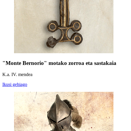
"Monte Bernorio" motako zorroa eta sastakaia
K.a. IV. mendea
Ikusi gehiago