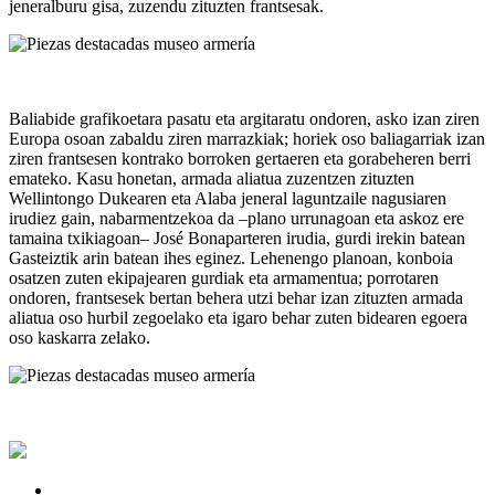
jeneralburu gisa, zuzendu zituzten frantsesak.
Baliabide grafikoetara pasatu eta argitaratu ondoren, asko izan ziren
Europa osoan zabaldu ziren marrazkiak; horiek oso baliagarriak izan
ziren frantsesen kontrako borroken gertaeren eta gorabeheren berri
emateko. Kasu honetan, armada aliatua zuzentzen zituzten
Wellintongo Dukearen eta Alaba jeneral laguntzaile nagusiaren
irudiez gain, nabarmentzekoa da –plano urrunagoan eta askoz ere
tamaina txikiagoan– José Bonaparteren irudia, gurdi irekin batean
Gasteiztik arin batean ihes eginez. Lehenengo planoan, konboia
osatzen zuten ekipajearen gurdiak eta armamentua; porrotaren
ondoren, frantsesek bertan behera utzi behar izan zituzten armada
aliatua oso hurbil zegoelako eta igaro behar zuten bidearen egoera
oso kaskarra zelako.