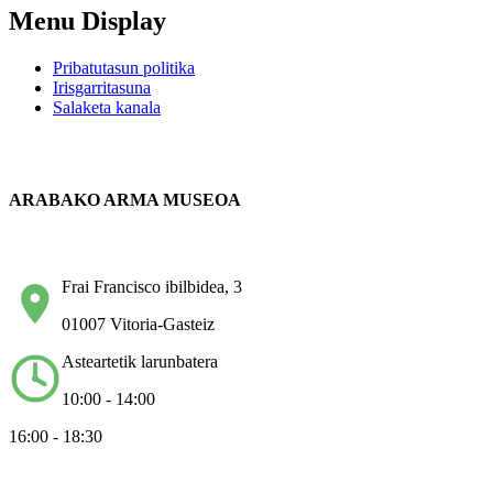
Menu Display
Pribatutasun politika
Irisgarritasuna
Salaketa kanala
ARABAKO ARMA MUSEOA
Frai Francisco ibilbidea, 3
01007 Vitoria-Gasteiz
Asteartetik larunbatera
10:00 - 14:00
16:00 - 18:30