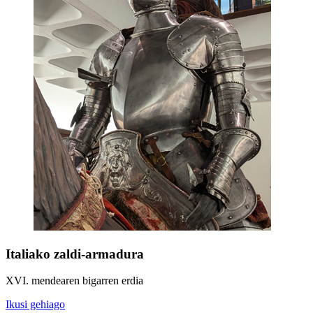
Italiako zaldi-armadura
XVI. mendearen bigarren erdia
Ikusi gehiago