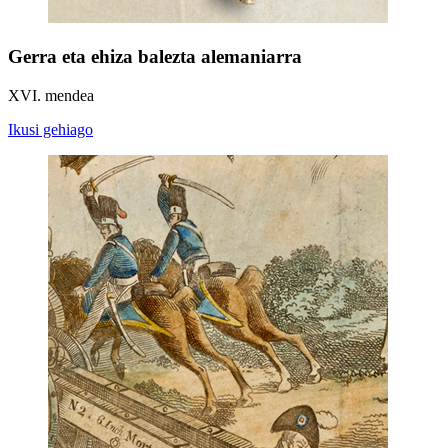
Gerra eta ehiza balezta alemaniarra
XVI. mendea
Ikusi gehiago