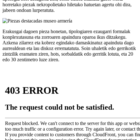
horretako piezak nekropolietako hiletako hatuetan agertu ohi dira,
jabeen ondoan lurperatuta.
Erakusgai dagoen pieza honetan, tipologiaren ezaugarri formalak
konplexutasuna eta zorroaren apaindura oparoa ikus ditzakegu.
Azkena zilarrez eta kobrez egindako damaskinatuz apainduta dago
aurrealdean eta lau diskoz errematatuta. Soin uhaletik edo gerrikotik
zintzilik eramaten ziren, hots, sorbaldatik edo gerritik lotuta, eta 20
edo 30 zentimetro luze ziren.