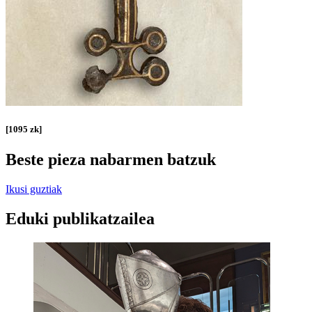
[1095 zk]
Beste pieza nabarmen batzuk
Ikusi guztiak
Eduki publikatzailea