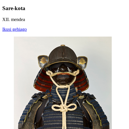
Sare-kota
XII. mendea
Ikusi gehiago