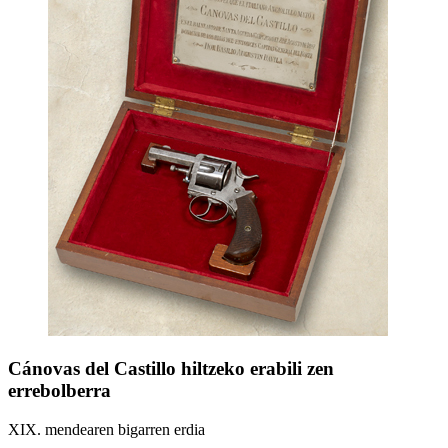
Cánovas del Castillo hiltzeko erabili zen
errebolberra
XIX. mendearen bigarren erdia