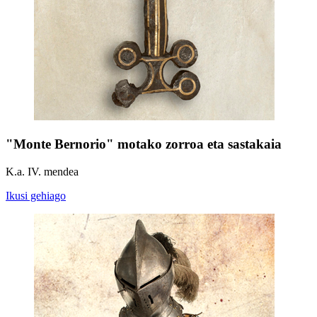
"Monte Bernorio" motako zorroa eta sastakaia
K.a. IV. mendea
Ikusi gehiago