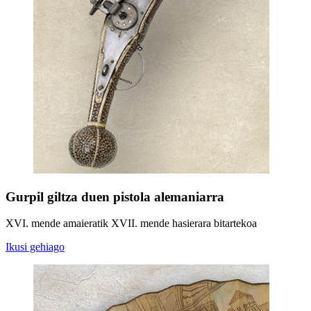
Gurpil giltza duen pistola alemaniarra
XVI. mende amaieratik XVII. mende hasierara bitartekoa
Ikusi gehiago