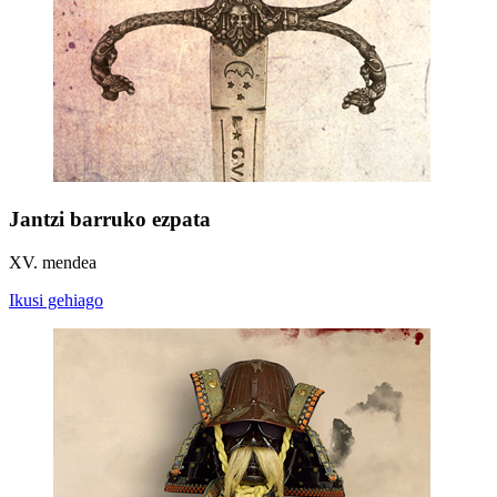
Jantzi barruko ezpata
XV. mendea
Ikusi gehiago