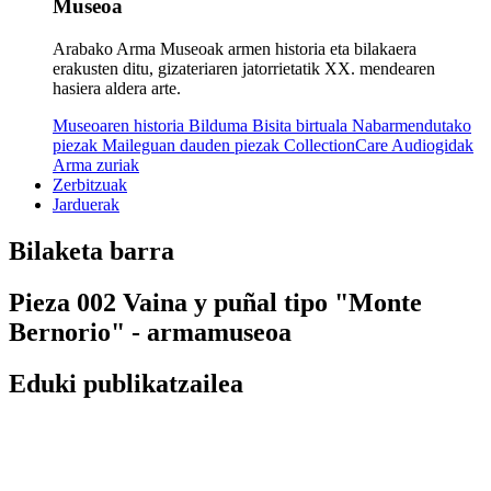
Museoa
Arabako Arma Museoak armen historia eta bilakaera
erakusten ditu, gizateriaren jatorrietatik XX. mendearen
hasiera aldera arte.
Museoaren historia
Bilduma
Bisita birtuala
Nabarmendutako
piezak
Maileguan dauden piezak
CollectionCare
Audiogidak
Arma zuriak
Zerbitzuak
Jarduerak
Bilaketa barra
Pieza 002 Vaina y puñal tipo "Monte
Bernorio" - armamuseoa
Eduki publikatzailea