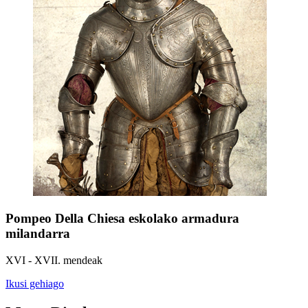
Pompeo Della Chiesa eskolako armadura
milandarra
XVI - XVII. mendeak
Ikusi gehiago