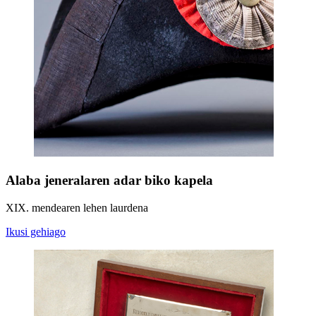
Alaba jeneralaren adar biko kapela
XIX. mendearen lehen laurdena
Ikusi gehiago