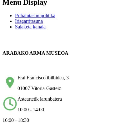
Menu Display
Pribatutasun politika
Irisgarritasuna
Salaketa kanala
ARABAKO ARMA MUSEOA
Frai Francisco ibilbidea, 3
01007 Vitoria-Gasteiz
Asteartetik larunbatera
10:00 - 14:00
16:00 - 18:30