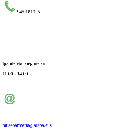
945 181925
Igande eta jaiegunetan
11:00 - 14:00
museoarmeria@araba.eus