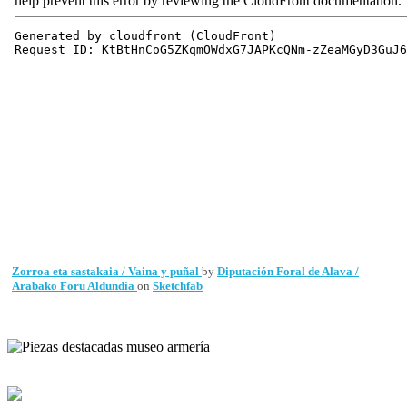
Zorroa eta sastakaia / Vaina y puñal
by
Diputación Foral de Alava /
Arabako Foru Aldundia
on
Sketchfab