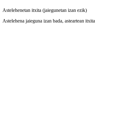
Astelehenetan itxita (jaiegunetan izan ezik)
Astelehena jaieguna izan bada, asteartean itxita