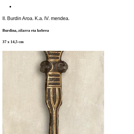
II. Burdin Aroa. K.a. IV. mendea.
Burdina, zilarra eta kobrea
37 x 14,5 cm