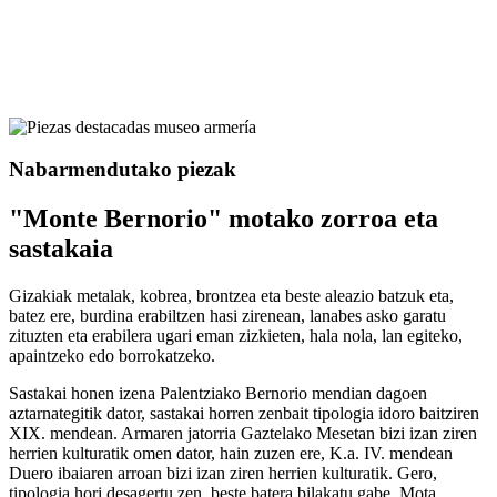
Nabarmendutako piezak
"Monte Bernorio" motako zorroa eta
sastakaia
Gizakiak metalak, kobrea, brontzea eta beste aleazio batzuk eta,
batez ere, burdina erabiltzen hasi zirenean, lanabes asko garatu
zituzten eta erabilera ugari eman zizkieten, hala nola, lan egiteko,
apaintzeko edo borrokatzeko.
Sastakai honen izena Palentziako Bernorio mendian dagoen
aztarnategitik dator, sastakai horren zenbait tipologia idoro baitziren
XIX. mendean. Armaren jatorria Gaztelako Mesetan bizi izan ziren
herrien kulturatik omen dator, hain zuzen ere, K.a. IV. mendean
Duero ibaiaren arroan bizi izan ziren herrien kulturatik. Gero,
tipologia hori desagertu zen, beste batera bilakatu gabe. Mota