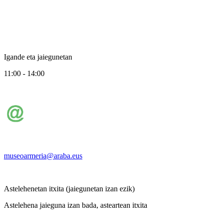
Igande eta jaiegunetan
11:00 - 14:00
museoarmeria@araba.eus
Astelehenetan itxita (jaiegunetan izan ezik)
Astelehena jaieguna izan bada, asteartean itxita