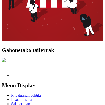
Gabonetako tailerrak
Menu Display
Pribatutasun politika
Irisgarritasuna
Salaketa kanala