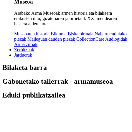
Museoa
Arabako Arma Museoak armen historia eta bilakaera
erakusten ditu, gizateriaren jatorrietatik XX. mendearen
hasiera aldera arte.
Museoaren historia
Bilduma
Bisita birtuala
Nabarmendutako
piezak
Maileguan dauden piezak
CollectionCare
Audiogidak
Arma zuriak
Zerbitzuak
Jarduerak
Bilaketa barra
Gabonetako tailerrak - armamuseoa
Eduki publikatzailea