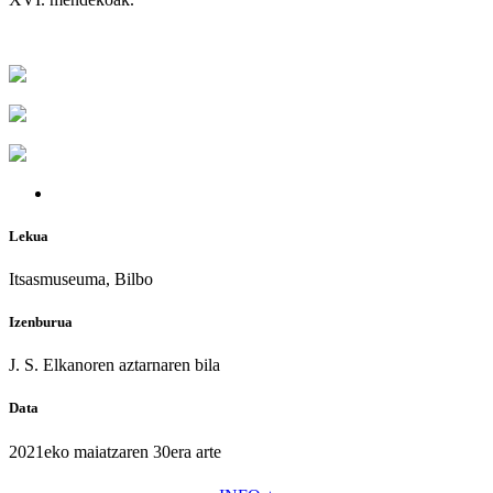
Lekua
Itsasmuseuma, Bilbo
Izenburua
J. S. Elkanoren aztarnaren bila
Data
2021eko maiatzaren 30era arte