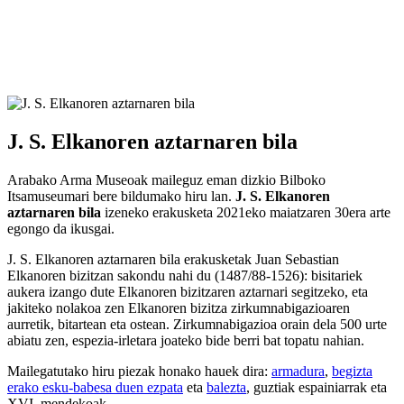
J. S. Elkanoren aztarnaren bila
Arabako Arma Museoak maileguz eman dizkio Bilboko
Itsamuseumari bere bildumako hiru lan.
J. S. Elkanoren
aztarnaren bila
izeneko erakusketa 2021eko maiatzaren 30era arte
egongo da ikusgai.
J. S. Elkanoren aztarnaren bila erakusketak Juan Sebastian
Elkanoren bizitzan sakondu nahi du (1487/88-1526): bisitariek
aukera izango dute Elkanoren bizitzaren aztarnari segitzeko, eta
jakiteko nolakoa zen Elkanoren bizitza zirkumnabigazioaren
aurretik, bitartean eta ostean. Zirkumnabigazioa orain dela 500 urte
abiatu zen, espezia-irletara joateko bide berri bat topatu nahian.
Mailegatutako hiru piezak honako hauek dira:
armadura
,
begizta
erako esku-babesa duen ezpata
eta
balezta
, guztiak espainiarrak eta
XVI. mendekoak.