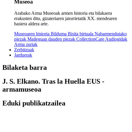
Museoa
Arabako Arma Museoak armen historia eta bilakaera
erakusten ditu, gizateriaren jatorrietatik XX. mendearen
hasiera aldera arte.
Museoaren historia
Bilduma
Bisita birtuala
Nabarmendutako
piezak
Maileguan dauden piezak
CollectionCare
Audiogidak
Arma zuriak
Zerbitzuak
Jarduerak
Bilaketa barra
J. S. Elkano. Tras la Huella EUS -
armamuseoa
Eduki publikatzailea