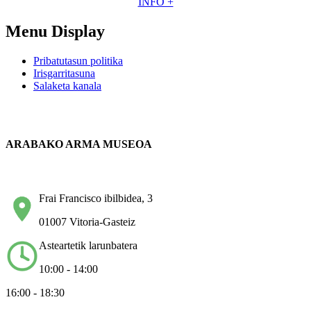
INFO +
Menu Display
Pribatutasun politika
Irisgarritasuna
Salaketa kanala
ARABAKO ARMA MUSEOA
Frai Francisco ibilbidea, 3
01007 Vitoria-Gasteiz
Asteartetik larunbatera
10:00 - 14:00
16:00 - 18:30