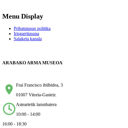
Menu Display
Pribatutasun politika
Irisgarritasuna
Salaketa kanala
ARABAKO ARMA MUSEOA
Frai Francisco ibilbidea, 3
01007 Vitoria-Gasteiz
Asteartetik larunbatera
10:00 - 14:00
16:00 - 18:30