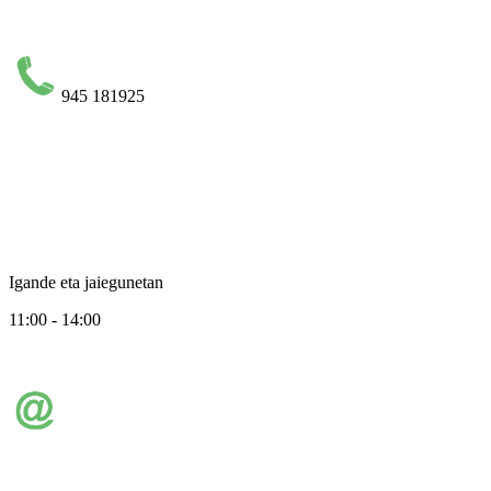
945 181925
Igande eta jaiegunetan
11:00 - 14:00