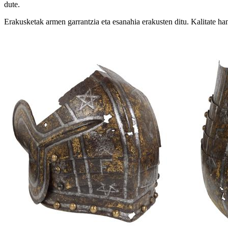
dute.
Erakusketak armen garrantzia eta esanahia erakusten ditu. Kalitate han