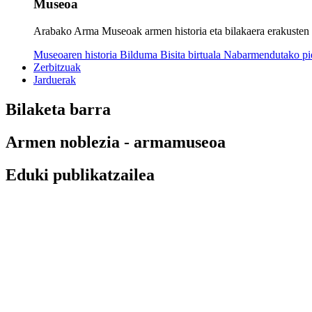
Museoa
Arabako Arma Museoak armen historia eta bilakaera erakusten dit
Museoaren historia
Bilduma
Bisita birtuala
Nabarmendutako p
Zerbitzuak
Jarduerak
Bilaketa barra
Armen noblezia - armamuseoa
Eduki publikatzailea