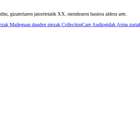
u, gizateriaren jatorrietatik XX. mendearen hasiera aldera arte.
iezak
Maileguan dauden piezak
CollectionCare
Audiogidak
Arma zuria