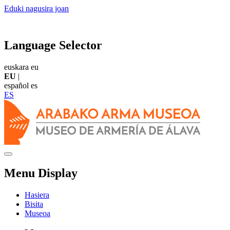
Eduki nagusira joan
Language Selector
euskara
eu
EU
|
español
es
ES
Menu Display
Hasiera
Bisita
Museoa