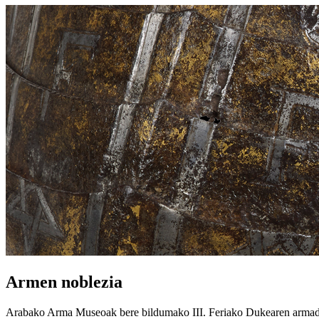
Armen noblezia
Arabako Arma Museoak bere bildumako III. Feriako Dukearen arma