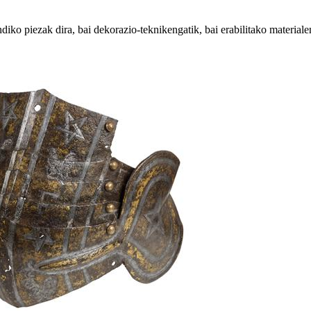
diko piezak dira, bai dekorazio-teknikengatik, bai erabilitako materiale