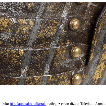
durako
bi belaunetako italiarrak
maileguz eman dizkio Toledoko Armadar