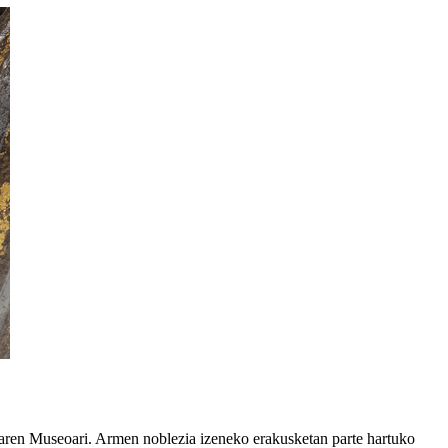
en Museoari. Armen noblezia izeneko erakusketan parte hartuko