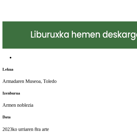
Lekua
Armadaren Museoa, Toledo
Izenburua
Armen noblezia
Data
2023ko urriaren 8ra arte