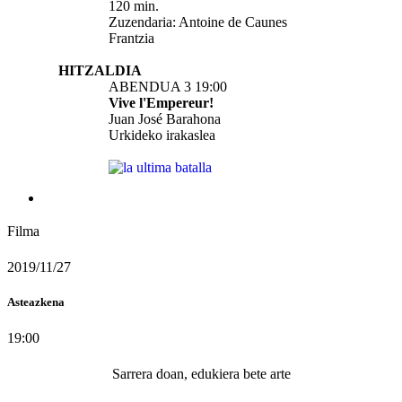
120 min.
Zuzendaria:
Antoine de Caunes
Frantzia
HITZALDIA
ABENDUA 3 19:00
Vive l'Empereur!
Juan José Barahona
Urkideko irakaslea
Filma
2019/11/27
Asteazkena
19:00
Sarrera doan, edukiera bete arte