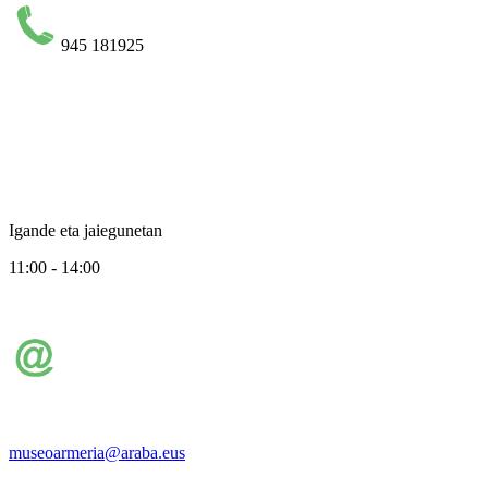
945 181925
Igande eta jaiegunetan
11:00 - 14:00
museoarmeria@araba.eus