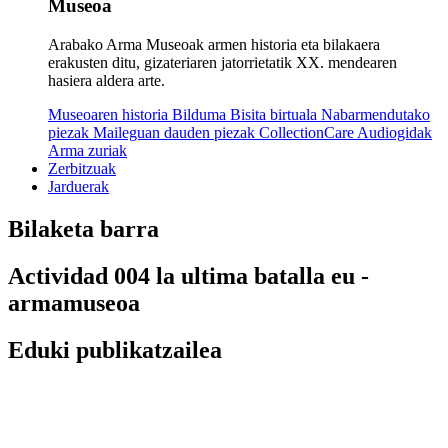
Museoa
Arabako Arma Museoak armen historia eta bilakaera
erakusten ditu, gizateriaren jatorrietatik XX. mendearen
hasiera aldera arte.
Museoaren historia
Bilduma
Bisita birtuala
Nabarmendutako
piezak
Maileguan dauden piezak
CollectionCare
Audiogidak
Arma zuriak
Zerbitzuak
Jarduerak
Bilaketa barra
Actividad 004 la ultima batalla eu -
armamuseoa
Eduki publikatzailea