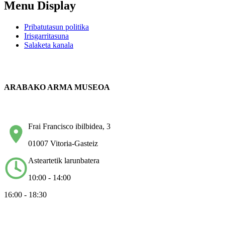
Menu Display
Pribatutasun politika
Irisgarritasuna
Salaketa kanala
ARABAKO ARMA MUSEOA
Frai Francisco ibilbidea, 3
01007 Vitoria-Gasteiz
Asteartetik larunbatera
10:00 - 14:00
16:00 - 18:30