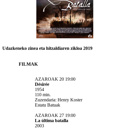
Udazkeneko zinea eta hitzaldiaren zikloa 2019
FILMAK
AZAROAK 20 19:00
Désirée
1954
110 min.
Zuzendaria:
Henry Koster
Estatu Batuak
AZAROAK 27 19:00
La última batalla
2003