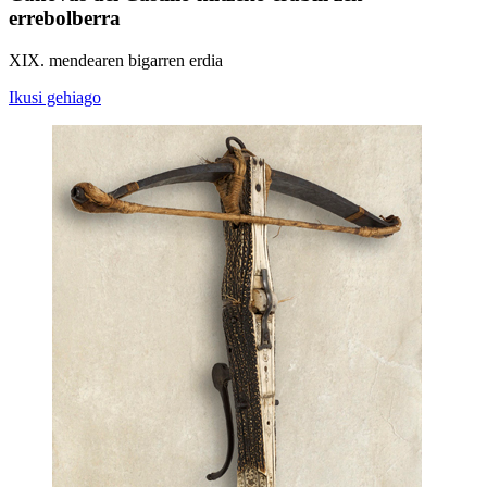
errebolberra
XIX. mendearen bigarren erdia
Ikusi gehiago