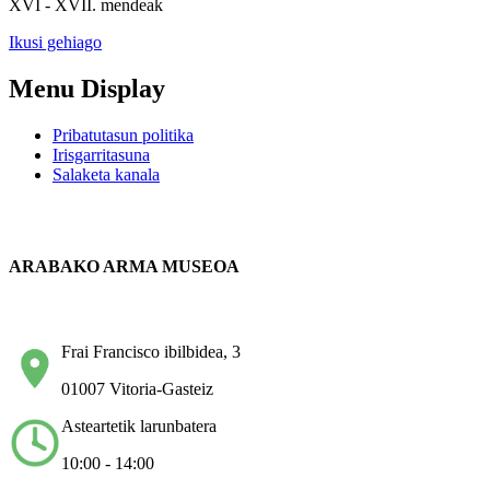
XVI - XVII. mendeak
Ikusi gehiago
Menu Display
Pribatutasun politika
Irisgarritasuna
Salaketa kanala
ARABAKO ARMA MUSEOA
Frai Francisco ibilbidea, 3
01007 Vitoria-Gasteiz
Asteartetik larunbatera
10:00 - 14:00