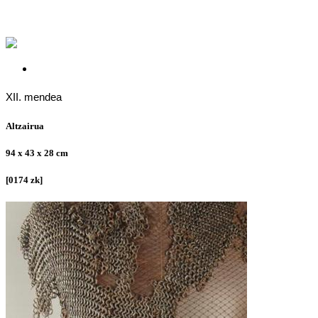
XII. mendea
Altzairua
94 x 43 x 28 cm
[0174 zk]