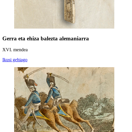
Gerra eta ehiza balezta alemaniarra
XVI. mendea
Ikusi gehiago