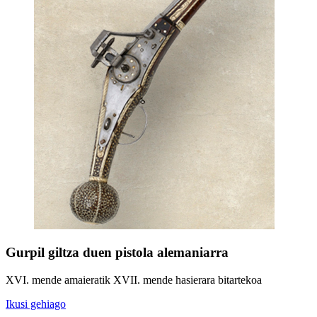
Gurpil giltza duen pistola alemaniarra
XVI. mende amaieratik XVII. mende hasierara bitartekoa
Ikusi gehiago