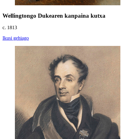
Wellingtongo Dukearen kanpaina kutxa
c. 1813
Ikusi gehiago