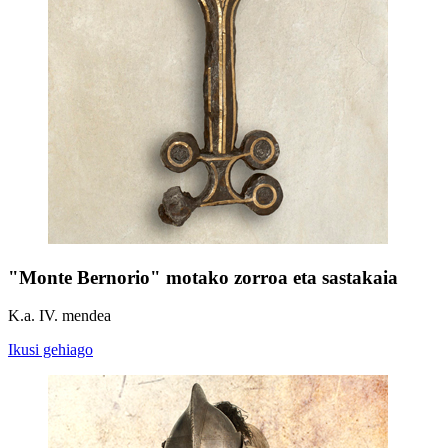
"Monte Bernorio" motako zorroa eta sastakaia
K.a. IV. mendea
Ikusi gehiago