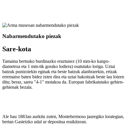
Nabarmendutako piezak
Sare-kota
Tamaina bertsuko burdinazko eraztunez (10 mm-ko kanpo-
diametroa eta 1 mm-tik gorako lodiera) osatutako loriga. Uztai
batzuk puntzoiekin eginak eta beste batzuk alanbrarekin, ertzak
errematxe baten bidez ixten dira eta uztai bakoitzak beste lau lotzen
ditu; beraz, sarea "4-1" motakoa da. Europan fabrikatutako gehien-
gehienak bezala.
Ale hau 1883an aurkitu zuten, Montehermoso jauregiko lorategian,
bertan Gasteizko udal ur depositua eraikitzean.