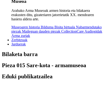
Museoa
Arabako Arma Museoak armen historia eta bilakaera
erakusten ditu, gizateriaren jatorrietatik XX. mendearen
hasiera aldera arte.
Museoaren historia
Bilduma
Bisita birtuala
Nabarmendutako
piezak
Maileguan dauden piezak
CollectionCare
Audiogidak
Arma zuriak
Zerbitzuak
Jarduerak
Bilaketa barra
Pieza 015 Sare-kota - armamuseoa
Eduki publikatzailea