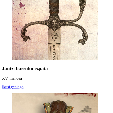
Jantzi barruko ezpata
XV. mendea
Ikusi gehiago