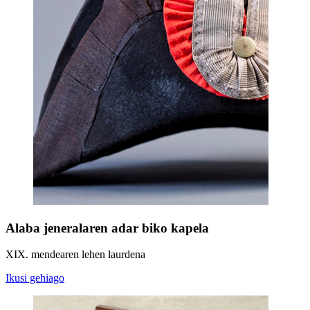
Alaba jeneralaren adar biko kapela
XIX. mendearen lehen laurdena
Ikusi gehiago