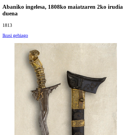
Abaniko ingelesa, 1808ko maiatzaren 2ko irudia
duena
1813
Ikusi gehiago