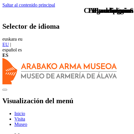
Saltar al contenido principal
CAB audioguias
Logo arabaeus
Logo arabaeus
Pie de página
audioguia6
Selector de idioma
euskara
eu
EU
|
español
es
ES
Visualización del menú
Inicio
Visita
Museo