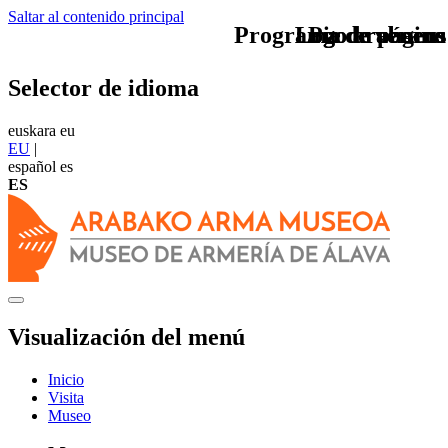
Saltar al contenido principal
Programa de verano
Logo arabaeus
Logo arabaeus
Pie de página
Selector de idioma
euskara
eu
EU
|
español
es
ES
Visualización del menú
Inicio
Visita
Museo