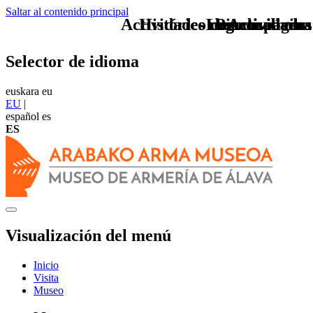
Saltar al contenido principal
Actividades museoa armas
Histórico de actividades
Logo arabaeus
Logo arabaeus
Pie de página
Actividades
Actividades
Selector de idioma
euskara
eu
EU
|
español
es
ES
Visualización del menú
Inicio
Visita
Museo