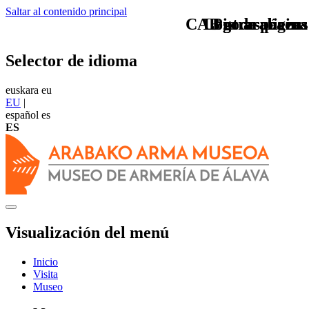
Saltar al contenido principal
CAB otras piezas
Logo arabaeus
Logo arabaeus
Pie de página
Selector de idioma
euskara
eu
EU
|
español
es
ES
Visualización del menú
Inicio
Visita
Museo