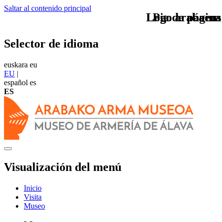
Saltar al contenido principal
Logo arabaeus
Logo arabaeus
Pie de página
Selector de idioma
euskara
eu
EU
|
español
es
ES
Visualización del menú
Inicio
Visita
Museo