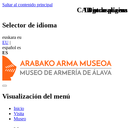
Saltar al contenido principal
CAB otras piezas
Logo arabaeus
Logo arabaeus
Pie de página
Selector de idioma
euskara
eu
EU
|
español
es
ES
Visualización del menú
Inicio
Visita
Museo