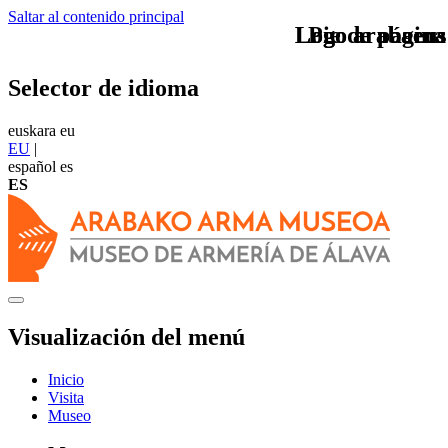
Saltar al contenido principal
Logo arabaeus
Logo arabaeus
Pie de página
Selector de idioma
euskara
eu
EU
|
español
es
ES
Visualización del menú
Inicio
Visita
Museo