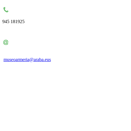
945 181925
museoarmeria@araba
.eus