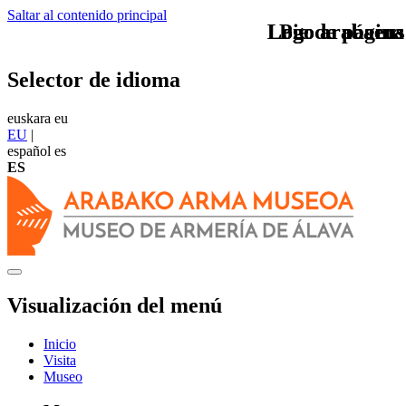
Saltar al contenido principal
Logo arabaeus
Logo arabaeus
Pie de página
Selector de idioma
euskara
eu
EU
|
español
es
ES
Visualización del menú
Inicio
Visita
Museo