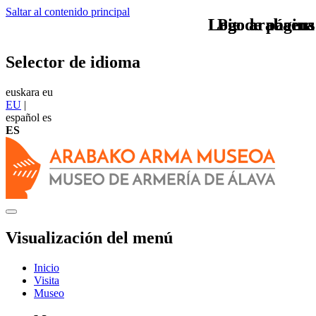
Saltar al contenido principal
Logo arabaeus
Logo arabaeus
Pie de página
Selector de idioma
euskara
eu
EU
|
español
es
ES
Visualización del menú
Inicio
Visita
Museo