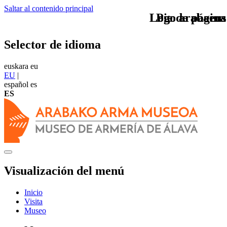
Saltar al contenido principal
Logo arabaeus
Logo arabaeus
Pie de página
Selector de idioma
euskara
eu
EU
|
español
es
ES
Visualización del menú
Inicio
Visita
Museo