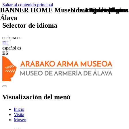
Saltar al contenido principal
BANNER HOME Museo de Armería de
Home Vídeo Armas
Logo arabaeus
Logo arabaeus
carrusel home
Pie de página
Álava
Selector de idioma
euskara
eu
EU
|
español
es
ES
Visualización del menú
Inicio
Visita
Museo